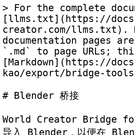
> For the complete docu
[llms.txt](https://docs
creator.com/llms.txt). 
documentation pages are
`.md` to page URLs; thi
[Markdown](https://docs
kao/export/bridge-tools
# Blender 桥接

World Creator Bridg
导入 Blender，以便在 Ble