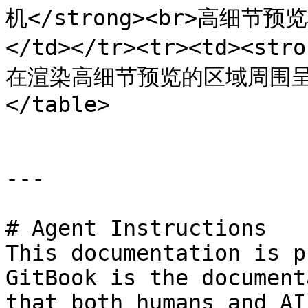
机</strong><br>高细节预
</td></tr><tr><td><st
在渲染高细节预览的区域周围呈现红色
</table>

---

# Agent Instructions

This documentation is p
GitBook is the document
that both humans and AI