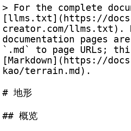
> For the complete docu
[llms.txt](https://docs
creator.com/llms.txt). 
documentation pages are
`.md` to page URLs; thi
[Markdown](https://docs
kao/terrain.md).

# 地形

## 概览
