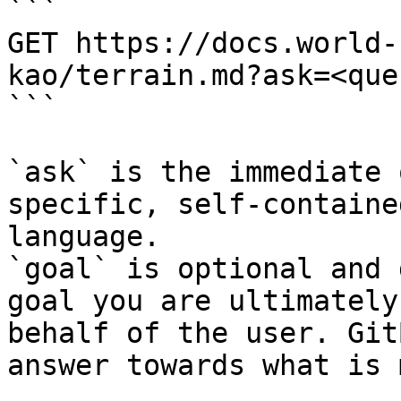
```

GET https://docs.world-
kao/terrain.md?ask=<que
```

`ask` is the immediate 
specific, self-containe
language.

`goal` is optional and 
goal you are ultimately
behalf of the user. Git
answer towards what is 