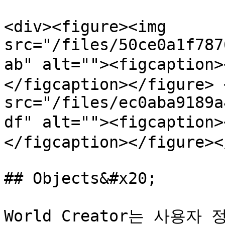
<div><figure><img 
src="/files/50ce0a1f787
ab" alt=""><figcapti
</figcaption></figure> 
src="/files/ec0aba9189a
df" alt=""><figcaptio
</figcaption></figure><
## Objects&#x20;

World Creator는 사용자