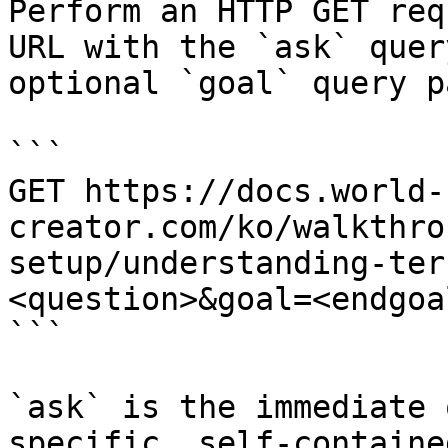
Perform an HTTP GET req
URL with the `ask` quer
optional `goal` query p
```

GET https://docs.world-
creator.com/ko/walkthro
setup/understanding-ter
<question>&goal=<endgoal
```

`ask` is the immediate 
specific, self-containe