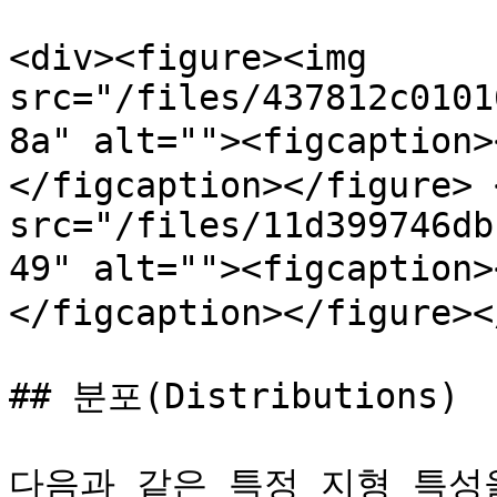
<div><figure><img 
src="/files/437812c0101
8a" alt=""><figcapti
</figcaption></figure> 
src="/files/11d399746db
49" alt=""><figcapti
</figcaption></figure><
## 분포(Distributions)

다음과 같은 특정 지형 특성