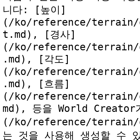
니다: [높이]
(/ko/reference/terrain/
t.md), [경사]
(/ko/reference/terrain/
.md), [각도]
(/ko/reference/terrain/
.md), [흐름]
(/ko/reference/terrain/
md), 등을 World Creator
(/ko/reference/terrai
는 것을 사용해 생성할 수 