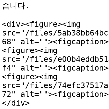
습니다.

<div><figure><img 
src="/files/5ab38bb64bc
68" alt=""><figcaption>
<figure><img 
src="/files/e00b4eddb51
f4" alt=""><figcaption>
<figure><img 
src="/files/74efc37517a
72" alt=""><figcaption>
</div>
