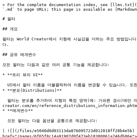
> For the complete documentation index, see [llms.txt](https://docs.world-creator.com/llms.txt). Markdown versions of documentation pages are available by appending `.md` to page URLs; this page is available as [Markdown](https://docs.world-creator.com/ko/reference/terrain/biome/filters.md).

# 필터

## 개요

필터는 World Creator에서 지형에 사실감을 더하는 주요 방법입니다. 절벽면의 단순한 왜곡 또는 샤프닝부터 고급 수력 및 열 침식 알고리즘에 이르기까지 기본 지형에 효과를 적용하는 다양한 방법을 제공합니다.

## 공유 매개변수

모든 필터는 다음과 같은 여러 공통 기능을 제공합니다:

* **트리 뷰의 UI**

  UI에서 필터 이름을 더블클릭하여 이름을 변경할 수 있습니다. 또한 이름 오른쪽의 화살표를 눌러 필터 유형을 World Creator의 다른 필터로 변경할 수 있습니다.
* **분포(Distributions)**

  필터는 분포를 추가하여 지형의 특정 영역(예: 가파른 경사)에만 마스킹할 수 있습니다. 분포 시스템에 대한 자세한 내용은 [이 문서](https://documentation.world-creator.com/en/reference_distributions_information.phtml).
* **매개변수**

  모든 필터는 다음 옵션을 공통으로 제공합니다:

| ![](/files/e5040d0d03113da876095723d012018ff28b4e5b) | <ul><li><strong>프리셋</strong><br>이 필터에 사용할 수 있는 프리셋을 <a href="/pages/6f65f8c14a91907d0f473eb18380061a746db86e">프리셋 라이브러리</a>.</li></ul><p></p><ul><li><p><strong>레벨 단계 강도</strong></p><p>각 <a href="/pages/6dc094843f42cb1616ac0a6db9e8cc8a5223f50a">레벨 단계에서 필터의 강도를 제어합니다</a>.</p></li></ul><p></p><ul><li><p><strong>일반 강도</strong></p><p>필터의 전체적인 강도를 제어합니다.</p></li></ul><p></p><ul><li><p><strong>결합 연산</strong></p><p>필터의 결과가 지형과 어떻게 결합될지 제어합니다.</p></li></ul><p></p><ul><li><strong>반전</strong><br>지형에 대한 필터의 효과를 반전시킵니다.</li></ul> |
| ---------------------------------------------------- | ------------------------------------------------------------------------------------------------------------------------------------------------------------------------------------------------------------------------------------------------------------------------------------------------------------------------------------------------------------------------------------------------------------------------------------------------------------------------------------------------------------------------------------------ |

## 사용 가능한 필터

### 일반

<table data-card-size="large" data-column-title-hidden data-view="cards" data-full-width="false"><thead><tr><th>레이블</th><th data-hidden data-card-cover data-type="files"></th><th data-hidden data-card-target data-type="content-ref"></th></tr></thead><tbody><tr><td>셋 추가</td><td><a href="/files/54f4cd32e12f6a4bc93a0b201e8ab6b0b8ac8a89">/files/54f4cd32e12f6a4bc93a0b201e8ab6b0b8ac8a89</a></td><td><a href="/pages/456f3ddbdd4b66ca04b0530e999e71ae0aef1591">/pages/456f3ddbdd4b66ca04b0530e999e71ae0aef1591</a></td></tr><tr><td>테두리 블렌드</td><td><a href="/files/864baf02c3984ddf0863706e34ce4f690bd3a710">/files/864baf02c3984ddf0863706e34ce4f690bd3a710</a></td><td><a href="/pages/2e599efc8ec717619cd2e3954ff1d3220ea4f7ac">/pages/2e599efc8ec717619cd2e3954ff1d3220ea4f7ac</a></td></tr><tr><td>평탄화</td><td><a href="/files/b2d6b5a75bc5a9d07b93a6a67d4f9665425be77f">/files/b2d6b5a75bc5a9d07b93a6a67d4f9665425be77f</a></td><td><a href="/pages/fc47a7fabc0851ffd001138532453041180c690d">/pages/fc47a7fabc0851ffd001138532453041180c690d</a></td></tr><tr><td>제로 에지</td><td><a href="/files/b0bfb8a19167c0b2541b8c76197b893bbced1256">/files/b0bfb8a19167c0b2541b8c76197b893bbced1256</a></td><td><a href="/pages/cd6024668075bbacfdbed1088e024a2c44796eb0">/pages/cd6024668075bbacfdbed1088e024a2c44796eb0</a></td></tr></tbody></table>

### 디자인

<table data-card-size="large" da