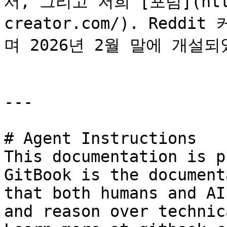
서, 그리고 저희 [포럼](https
creator.com/). Red
며 2026년 2월 말에 개설되
---

# Agent Instructions

This documentation is p
GitBook is the document
that both humans and AI
and reason over technic