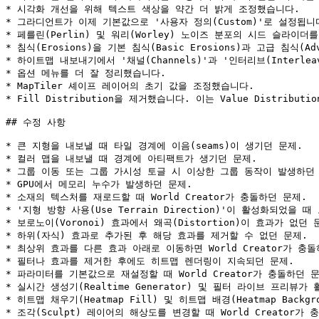
* 시각화 개선을 위해 텍스트 색상을 약간 더 밝게 조정했습니다.

* 그라디언트가 이제 기본값으로 '사용자 정의(Custom)'로 설정됩니다
* 페를린(Perlin) 및 워리(Worley) 노이즈 분포의 시드 슬라이더를
* 침식(Erosions)을 기본 침식(Basic Erosions)과 고급 침식(Ad
* 하이트맵 내보내기에서 '채널(Channels)'과 '인터리브(Interlea
* 옵션 메뉴를 더 잘 정리했습니다.

* MapTiler 셰이프 레이어의 초기 값을 조정했습니다.

* Fill Distribution을 제거했습니다. 이는 Value Distribu
## 수정 사항

* 큰 지형을 내보낼 때 타일 경계에 이음(seams)이 생기던 문제.

* 컬러 맵을 내보낼 때 경계에 아티팩트가 생기던 문제.

* 그룹 이동 또는 그룹 가시성 토글 시 이상한 그룹 동작이 발생하던 
* GPU에서 메모리 누수가 발생하던 문제.

* 소재의 텍스처를 재로드할 때 World Creator가 충돌하던 문제.

* '지형 방향 사용(Use Terrain Direction)'이 활성화되었을 
* 보로노이(Voronoi) 효과에서 왜곡(Distortion)이 효과가 없던 문
* 하위(자식) 효과로 추가된 후 해당 효과를 제거할 수 없던 문제.

* 최상위 효과를 다른 효과 아래로 이동하면 World Creator가 충돌
* 필터나 효과를 제거한 후에도 히트맵 렌더링이 지속되던 문제.

* 파라미터를 기본값으로 재설정할 때 World Creator가 충돌하던 문
* 실시간 생성기(Realtime Generator) 및 필터 라이브 프리뷰
* 히트맵 채우기(Heatmap Fill) 및 히트맵 배경(Heatmap Back
* 조각(Sculpt) 레이어의 해상도를 변경할 때 World Creator가 