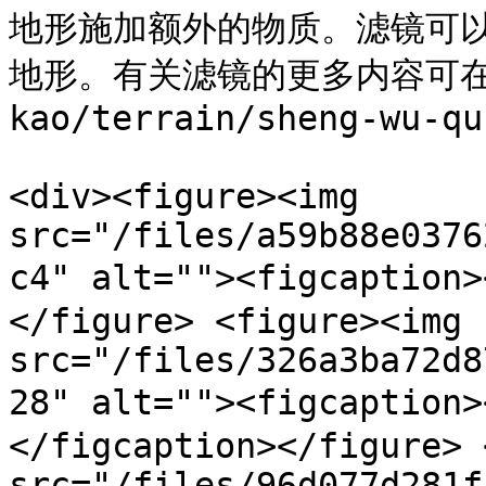
地形施加额外的物质。滤镜可
地形。有关滤镜的更多内容可在 [
kao/terrain/sheng-wu-qu
<div><figure><img 
src="/files/a59b88e0376
c4" alt=""><figcaptio
</figure> <figure><img 
src="/files/326a3ba72d8
28" alt=""><figcaption
</figcaption></figure> 
src="/files/96d077d281f