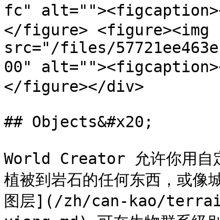
fc" alt=""><figcaptio
</figure> <figure><img 
src="/files/57721ee463e
00" alt=""><figcaptio
</figure></div>

## Objects&#x20;

World Creator 允许
植被到岩石的任何东西，或像城
图层](/zh/can-kao/terrai