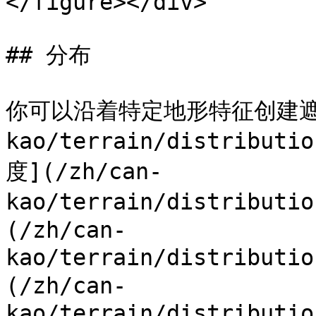
</figure></div>

## 分布

你可以沿着特定地形特征创建遮罩，
kao/terrain/distributi
度](/zh/can-
kao/terrain/distributi
(/zh/can-
kao/terrain/distributi
(/zh/can-
kao/terrain/distribut