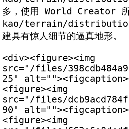
多，使用 World Creator 
kao/terrain/distrib
建具有惊人细节的逼真地形。

<div><figure><img 
src="/files/398cdb484a9
25" alt=""><figcaption>
<figure><img 
src="/files/dcb9acd784f
90" alt=""><figcaption>
<figure><img 