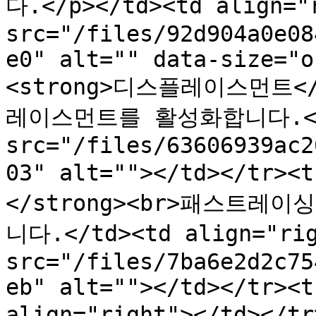
다.</p></td><td align="r
src="/files/92d904a0e08
e0" alt="" data-size="o
<strong>디스플레이스먼트</
레이스먼트를 활성화합니다.</td>
src="/files/63606939ac2
03" alt=""></td></tr>
</strong><br>패스트
니다.</td><td align="rig
src="/files/7ba6e2d2c75
eb" alt=""></td></tr><t
align="right"></td></