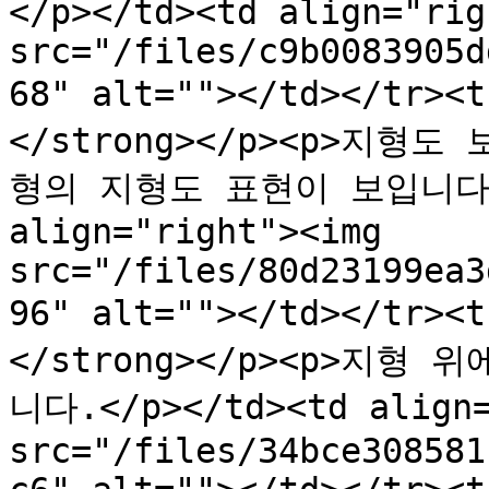
</p></td><td align="rig
src="/files/c9b0083905d
68" alt=""></td></tr>
</strong></p><p>지
형의 지형도 표현이 보입니다.</
align="right"><img 
src="/files/80d23199ea3
96" alt=""></td></tr>
</strong></p><p>지
니다.</p></td><td align=
src="/files/34bce308581