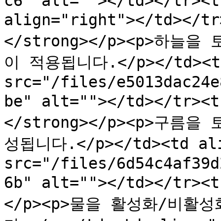
c6" alt=""></td></tr><t
align="right"></td></t
</strong></p><p>하
이 적용됩니다.</p></td><td 
src="/files/e5013dac24e
be" alt=""></td></tr><
</strong></p><p>구
성됩니다.</p></td><td alig
src="/files/6d54c4af39d
6b" alt=""></td></tr><
</p><p>물을 활성화/비활