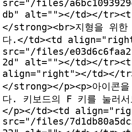
src="/files/a6bc1093929
db" alt=""></td></tr>
</strong><br>지형을 
다.</td><td align="right
src="/files/e03d6c6faa2
2d" alt=""></td></tr><t
align="right"></td></t
</strong></p><p>아
다. 키보드의 F 키를 눌러
</p></td><td align="rig
src="/files/7d1db80a5dc