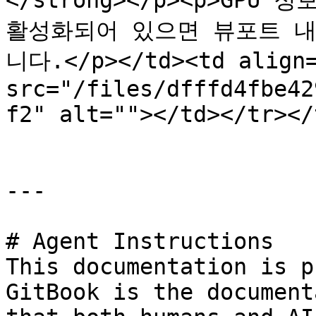
</strong></p><p>GP
활성화되어 있으면 뷰포트 내
니다.</p></td><td align=
src="/files/dfffd4fbe42
f2" alt=""></td></tr></
---

# Agent Instructions

This documentation is p
GitBook is the document