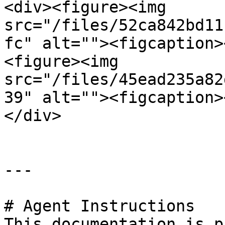
<div><figure><img 
src="/files/52ca842bd11
fc" alt=""><figcaption>
<figure><img 
src="/files/45ead235a82
39" alt=""><figcaption>
</div>

---

# Agent Instructions

This documentation is p