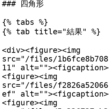
### 四角形

{% tabs %}

{% tab title="結果" %}

<div><figure><img 
src="/files/1b6fce8b708
11" alt=""><figcaption>
<figure><img 
src="/files/f2826a52066
ef" alt=""><figcaption>
<figure><img 