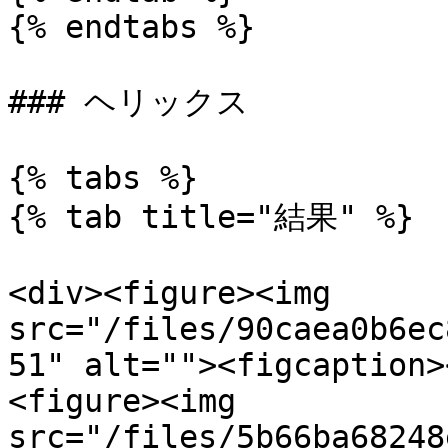
{% endtabs %}

### ヘリックス

{% tabs %}

{% tab title="結果" %}

<div><figure><img 
src="/files/90caea0b6ec
51" alt=""><figcaption>
<figure><img 
src="/files/5b66ba68248