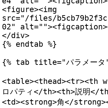
e4" alt=""><figcaption>
<figure><img 
src="/files/b5cb79b2f3c
02" alt=""><figcaption>
</div>

{% endtab %}

{% tab title="パラメータ"
<table><thead><tr><th 
ロパティ</th><th>説明</th><
<td><strong>角</stro