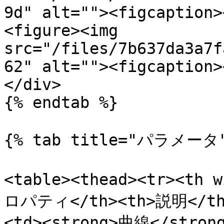
9d" alt=""><figcaption>
<figure><img 
src="/files/7b637da3a7f
62" alt=""><figcaption>
</div>

{% endtab %}

{% tab title="パラメータ"
<table><thead><tr><th 
ロパティ</th><th>説明</th><
<td><strong>曲線</str