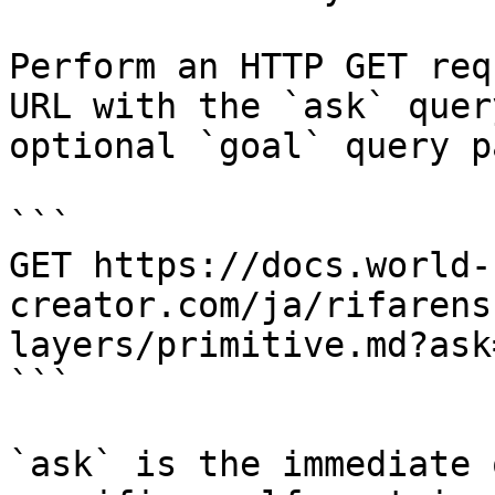
Perform an HTTP GET req
URL with the `ask` quer
optional `goal` query p
```

GET https://docs.world-
creator.com/ja/rifarens
layers/primitive.md?ask
```

`ask` is the immediate 