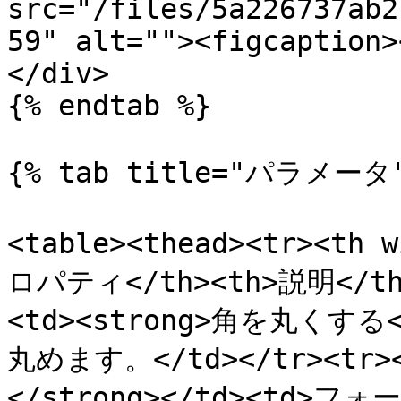
src="/files/5a226737ab2
59" alt=""><figcaption>
</div>

{% endtab %}

{% tab title="パラメータ"
<table><thead><tr><th 
ロパティ</th><th>説明</th><
<td><strong>角を丸くする<
丸めます。</td></tr><tr>
</strong></td><td>