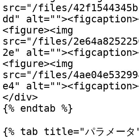
src="/files/42f1544345b
dd" alt=""><figcaption>
<figure><img 
src="/files/2e64a825225
2e" alt=""><figcaption>
<figure><img 
src="/files/4ae04e53299
e4" alt=""><figcaption>
</div>

{% endtab %}

{% tab title="パラメータ"