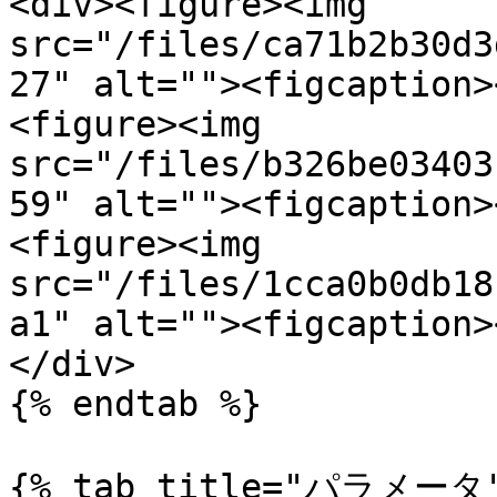
<div><figure><img 
src="/files/ca71b2b30d3
27" alt=""><figcaption>
<figure><img 
src="/files/b326be03403
59" alt=""><figcaption>
<figure><img 
src="/files/1cca0b0db18
a1" alt=""><figcaption>
</div>

{% endtab %}

{% tab title="パラメータ"