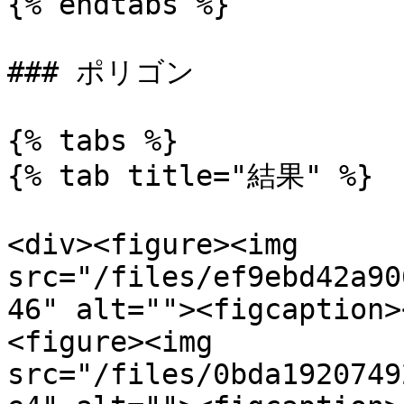
{% endtabs %}

### ポリゴン

{% tabs %}

{% tab title="結果" %}

<div><figure><img 
src="/files/ef9ebd42a90
46" alt=""><figcaption>
<figure><img 
src="/files/0bda1920749