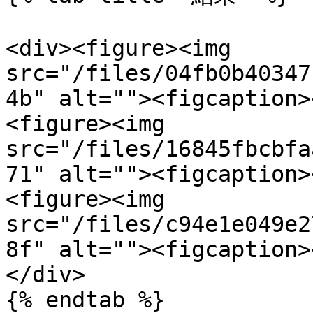
<div><figure><img 
src="/files/04fb0b40347
4b" alt=""><figcaption>
<figure><img 
src="/files/16845fbcbfa
71" alt=""><figcaption>
<figure><img 
src="/files/c94e1e049e2
8f" alt=""><figcaption>
</div>

{% endtab %}
