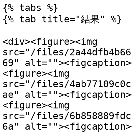
{% tabs %}

{% tab title="結果" %}

<div><figure><img 
src="/files/2a44dfb4b66
69" alt=""><figcaption>
<figure><img 
src="/files/4ab77109c0c
ae" alt=""><figcaption>
<figure><img 
src="/files/6b858889fdc
6a" alt=""><figcaption>