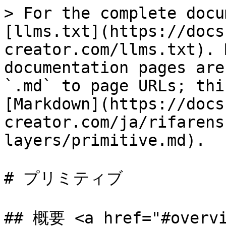
> For the complete docu
[llms.txt](https://docs
creator.com/llms.txt). 
documentation pages are
`.md` to page URLs; thi
[Markdown](https://docs
creator.com/ja/rifarens
layers/primitive.md).

# プリミティブ

## 概要 <a href="#overvi